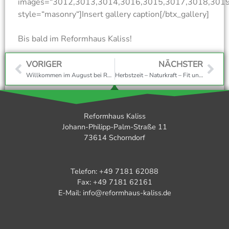
images=“3012,3013,3014,3016,3015,3017,3018,301
style=“masonry“]Insert gallery caption[/btx_gallery]
Bis bald im Reformhaus Kaliss!
Dein Reformhaus Kaliss Team
VORIGER
NÄCHSTER
Willkommen im August bei Reformhaus Kaliss!
Herbstzeit – Naturkraft – Fit und beweglich bleiben
Reformhaus Kaliss
Johann-Philipp-Palm-Straße 11
73614 Schorndorf
Telefon: +49 7181 62088
Fax: +49 7181 62161
E-Mail: info@reformhaus-kaliss.de