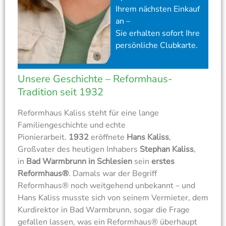
Ihrem nächsten Einkauf
an –
Sie erhalten sofort Ihre
persönliche Clubkarte.
Unsere Geschichte – Reformhaus-
Tradition seit 1932
Reformhaus Kaliss steht für eine lange
Familiengeschichte und echte
Pionierarbeit.
1932
eröffnete
Hans Kaliss
,
Großvater des heutigen Inhabers
Stephan Kaliss
,
in
Bad Warmbrunn in Schlesien
sein
erstes
Reformhaus®
. Damals war der Begriff
Reformhaus® noch weitgehend unbekannt – und
Hans Kaliss musste sich von seinem Vermieter, dem
Kurdirektor in Bad Warmbrunn, sogar die Frage
gefallen lassen, was ein Reformhaus® überhaupt