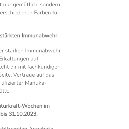
t nur gemütlich, sondern
 verschiedenen Farben für
gestärkten Immunabwehr.
einer starken Immunabwehr
Erkältungen auf
eht dir mit fachkundiger
Seite. Vertraue auf das
ifizierter Manuka-
llt.
aturkraft-Wochen im
bis 31.10.2023.
wohltuenden Angebote