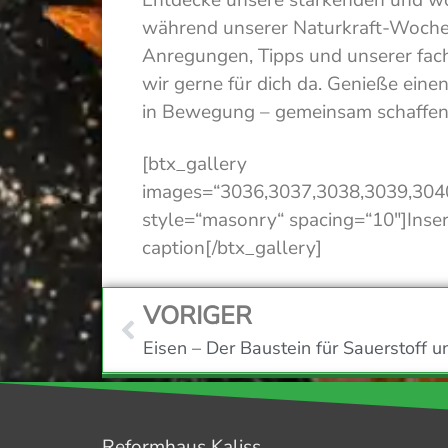
während unserer Naturkraft-Woche
Anregungen, Tipps und unserer fac
wir gerne für dich da. Genieße einen
in Bewegung – gemeinsam schaffen 
[btx_gallery
images=“3036,3037,3038,3039,304
style=“masonry“ spacing=“10″]Inser
caption[/btx_gallery]
VORIGER
Reformhaus Kaliss