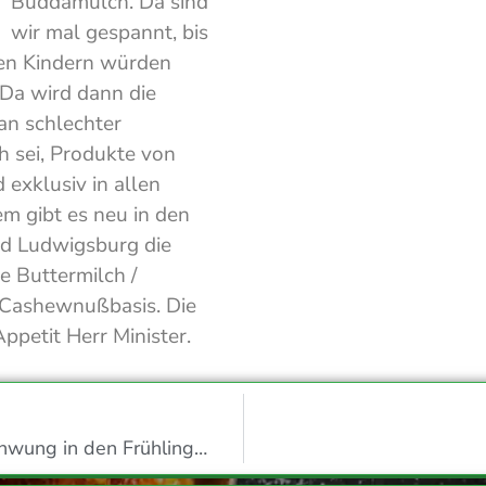
Buddamülch. Da sind
wir mal gespannt, bis
den Kindern würden
 Da wird dann die
an schlechter
 sei, Produkte von
 exklusiv in allen
em gibt es neu in den
nd Ludwigsburg die
 Buttermilch /
Cashewnußbasis. Die
petit Herr Minister.
hwung in den Frühling…