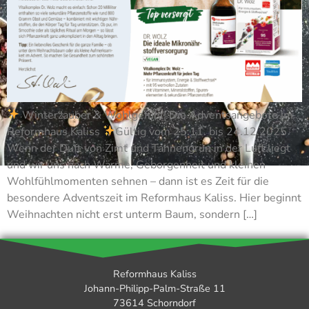
Winterzauber & Wohlgefühl: Die Adventsangebote im
Reformhaus Kaliss
Gültig vom 25.11. bis 24.12.2025
Wenn der Duft von Zimt und Tannengrün in der Luft liegt
und wir uns nach Wärme, Geborgenheit und kleinen
Wohlfühlmomenten sehnen – dann ist es Zeit für die
besondere Adventszeit im Reformhaus Kaliss. Hier beginnt
Weihnachten nicht erst unterm Baum, sondern […]
Reformhaus Kaliss
Johann-Philipp-Palm-Straße 11
73614 Schorndorf