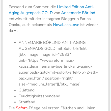
Passend zum Sommer: die
Limited Edition Anti-
Aging Augenpads GOLD
von
Annemarie Börlind
entwickelt mit der Instagram Bloggerin Farina
Opoku, auch bekannt als
NovaLanaLove
ist wieder
da ♥ .
ANNEMARIE BÖRLIND ANTI-AGING
AUGENPADS GOLD mit Sofort-Effekt
[btx_image image_id=“2583″
link=“https://www.reformhaus-
kaliss.de/annemarie-boerlind-anti-aging-
augenpads-gold-mit-sofort-effekt-6×2-stk-
packung.html“ position=“right“
size=“medium_large“][/btx_image]
Glättend.
Feuchtigkeitsspendend.
Straffend.
Die
Sofort
-Pflege bei ersten Fältchen und Linien.