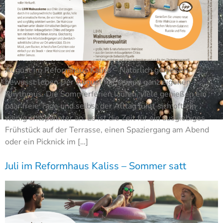
August im Reformhaus Kaliss – Natürlich genießen,
bewusst leben Der August hat seinen ganz eigenen
Rhythmus. Die Sommerferien laufen, viele genießen ein
paar freie Tage und selbst der Alltag fühlt sich oft ein
wenig entspannter an. Es ist die Zeit für ein ausgiebiges
Frühstück auf der Terrasse, einen Spaziergang am Abend
oder ein Picknick im […]
Juli im Reformhaus Kaliss – Sommer satt