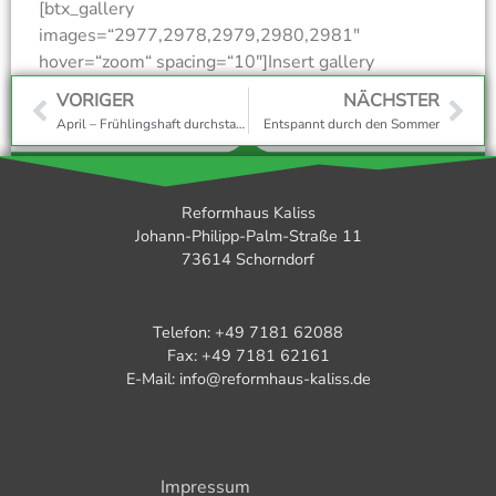
[btx_gallery
images=“2977,2978,2979,2980,2981″
hover=“zoom“ spacing=“10″]Insert gallery
caption[/btx_gallery]
VORIGER
NÄCHSTER
April – Frühlingshaft durchstarten
Entspannt durch den Sommer
Reformhaus Kaliss
Johann-Philipp-Palm-Straße 11
73614 Schorndorf
Telefon: +49 7181 62088
Fax: +49 7181 62161
E-Mail: info@reformhaus-kaliss.de
Impressum